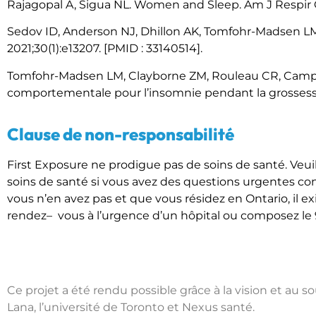
Rajagopal A, Sigua NL. Women and Sleep. Am J Respir Cr
Sedov ID, Anderson NJ, Dhillon AK, Tomfohr-Madsen L
2021;30(1):e13207. [PMID : 33140514].
Tomfohr-Madsen LM, Clayborne ZM, Rouleau CR, Campbell
comportementale pour l’insomnie pendant la grossesse.
Clause de non-responsabilité
First
Exposure
ne prodigue pas de soins de santé. Veu
soins de santé si vous avez des questions urgentes con
vous n’en avez pas et que vous résidez en Ontario, il e
rendez
–
vous
à l’urgence d’un hôpital ou composez le 9
Ce projet a été rendu possible grâce à la vision et au so
Lana, l’université de Toronto et Nexus santé.