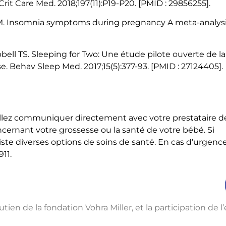
it Care Med. 2018;197(11):P19-P20. [PMID : 29856255].
M. Insomnia symptoms during pregnancy A meta-analysis
 TS. Sleeping for Two: Une étude pilote ouverte de la 
 Behav Sleep Med. 2017;15(5):377-93. [PMID : 27124405].
illez communiquer directement avec votre prestataire d
cernant votre grossesse ou la santé de votre bébé. Si
xiste diverses options de soins de santé. En cas d’urgence
11.
utien de la fondation Vohra Miller, et la participation de 